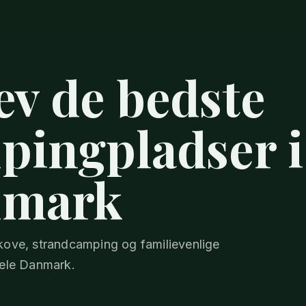
ev de bedste
pingpladser i
mark
skove, strandcamping og familievenlige
hele Danmark.